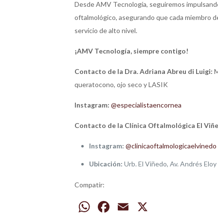
Desde AMV Tecnología, seguiremos impulsando i
oftalmológico, asegurando que cada miembro de
servicio de alto nivel.
¡AMV Tecnología, siempre contigo!
Contacto de la Dra. Adriana Abreu di Luigi:
M
queratocono, ojo seco y LASIK
Instagram:
@especialistaencornea
Contacto de la Clínica Oftalmológica El Viñ
Instagram:
@clinicaoftalmologicaelvinedo
Ubicación:
Urb. El Viñedo, Av. Andrés Eloy
Compatir:
WhatsApp
Facebook
Email
X