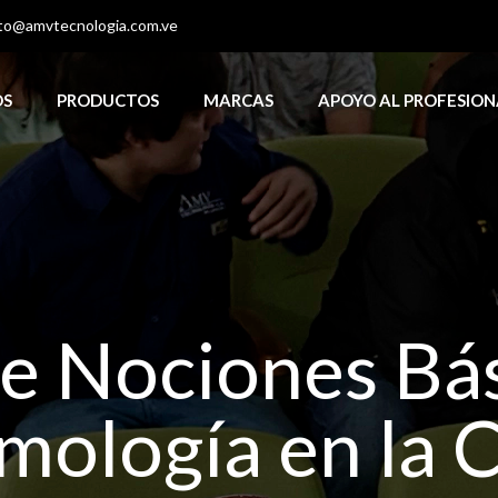
to@amvtecnologia.com.ve
OS
PRODUCTOS
MARCAS
APOYO AL PROFESION
de Nociones Bá
mología en la C