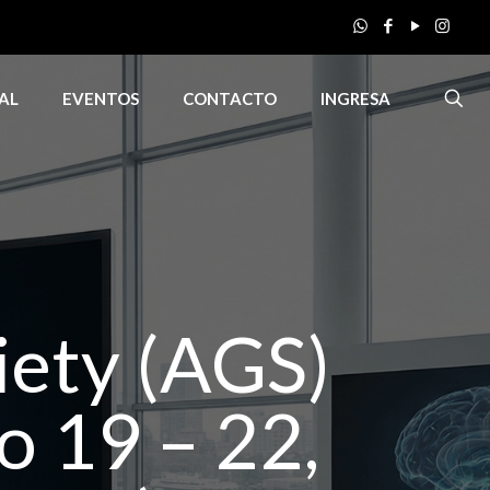
AL
EVENTOS
CONTACTO
INGRESA
ety (AGS)
o 19 – 22,