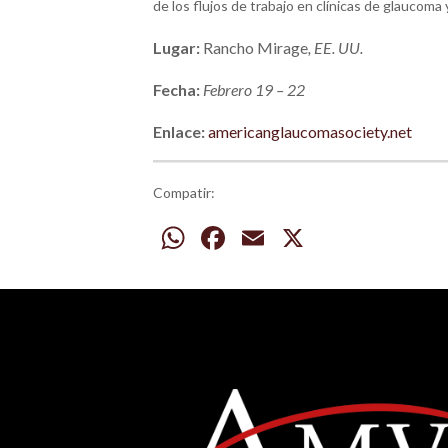
de los flujos de trabajo en clínicas de glaucoma y
Lugar:
Rancho Mirage
, EE. UU.
Fecha:
Febrero 19 – 22
Enlace:
americanglaucomasociety.net
Compatir:
WhatsApp
Facebook
Email
X