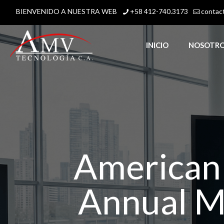
BIENVENIDO A NUESTRA WEB
+58 412-740.3173
contac
INICIO
NOSOTR
American
Annual Me