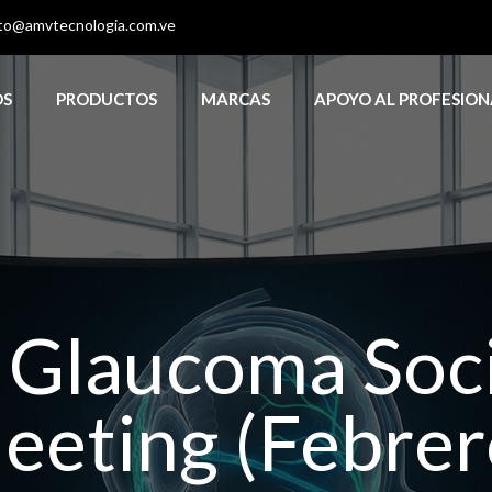
to@amvtecnologia.com.ve
OS
PRODUCTOS
MARCAS
APOYO AL PROFESION
 Glaucoma Soci
eting (Febrer