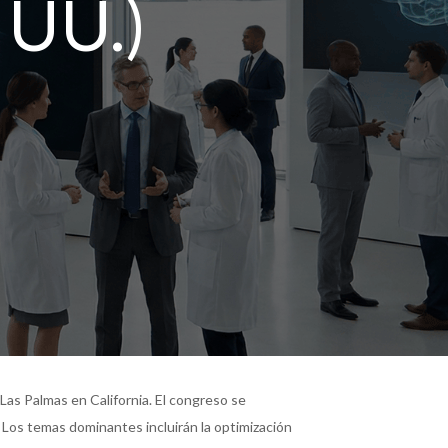
 UU.)
Las Palmas en California. El congreso se
. Los temas dominantes incluirán la optimización