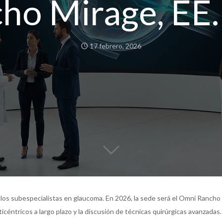
ho Mirage, EE.
17 febrero, 2026
 los subespecialistas en glaucoma. En 2026, la sede será el Omni Rancho 
icéntricos a largo plazo y la discusión de técnicas quirúrgicas avanzadas