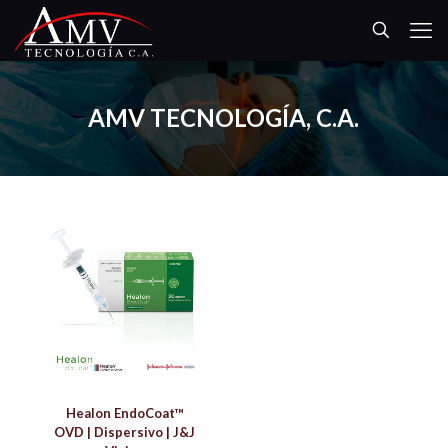
AMV TECNOLOGÍA, C.A.
Healon EndoCoat™
OVD | Dispersivo | J&J