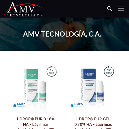
AMV TECNOLOGÍA, C.A.
I-DROP® PUR 0,18%
I-DROP® PUR GEL
HA – Lágrimas
0,30% HA – Lágrimas