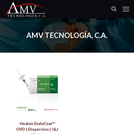
AMV TECNOLOGÍA, C.A.
Healon EndoCoat™
OVD | Dispersivo | J&J