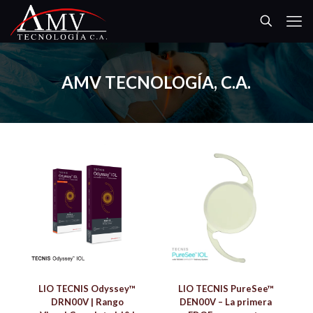
AMV TECNOLOGÍA, C.A.
LIO TECNIS Odyssey™
LIO TECNIS PureSee™
DRN00V | Rango
DEN00V – La primera