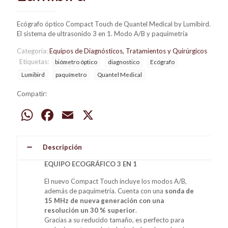
Ecógrafo óptico Compact Touch de Quantel Medical by Lumibird.
El sistema de ultrasonido 3 en 1. Modo A/B y paquimetría
Categoría:
Equipos de Diagnósticos, Tratamientos y Quirúrgicos
Etiquetas:
biómetro óptico
diagnostico
Ecógrafo
Lumibird
paquímetro
Quantel Medical
Compatir:
WhatsApp
Facebook
Email
X
Descripción
EQUIPO ECOGRÁFICO 3 EN 1
El nuevo Compact Touch incluye los modos A/B,
además de paquimetría. Cuenta con una
sonda de
15 MHz de nueva generación con una
resolución un 30 % superior
.
Gracias a su reducido tamaño, es perfecto para