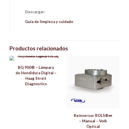
Descargar:
Guía de limpieza y cuidado
Productos relacionados
BQ 900® – Lámpara
de Hendidura Digital –
Haag Streit
Diagnostics
Reinversor ROLS®∞
– Manual – Volk
Optical