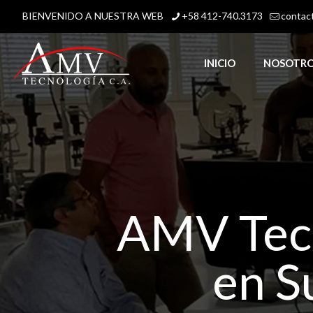
BIENVENIDO A NUESTRA WEB
+58 412-740.3173
contac
INICIO
NOSOTR
AMV Tecn
en S