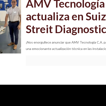
AMV Tecnología 
actualiza en Sui
Streit Diagnosti
¡Nos enorgullece anunciar que AMV Tecnología C.A. part
una emocionante actualización técnica en las instalac