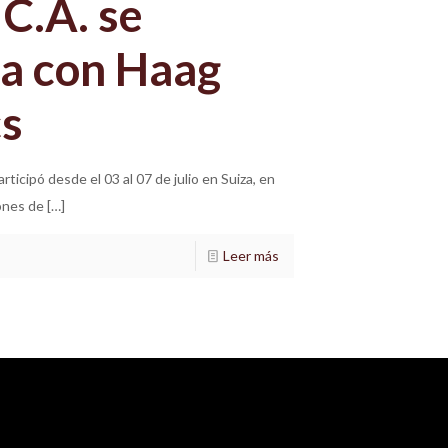
C.A. se
za con Haag
cs
icipó desde el 03 al 07 de julio en Suiza, en
iones de
[…]
Leer más