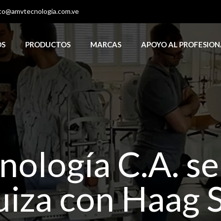
to@amvtecnologia.com.ve
OS
PRODUCTOS
MARCAS
APOYO AL PROFESION
ología C.A. se 
uiza con Haag S