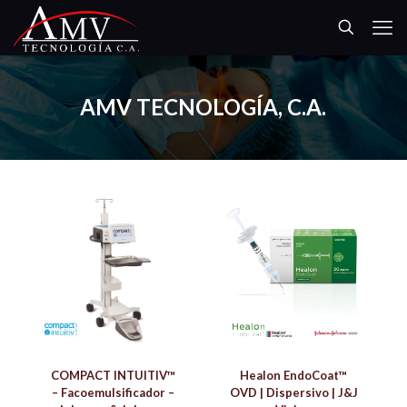
AMV TECNOLOGÍA, C.A.
COMPACT INTUITIV™
Healon EndoCoat™
– Facoemulsificador –
OVD | Dispersivo | J&J