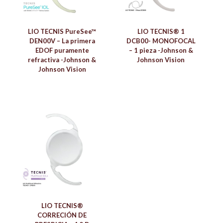
LIO TECNIS PureSee™
LIO TECNIS® 1
DEN00V – La primera
DCB00- MONOFOCAL
EDOF puramente
– 1 pieza -Johnson &
refractiva -Johnson &
Johnson Vision
Johnson Vision
LIO TECNIS®
CORRECIÓN DE