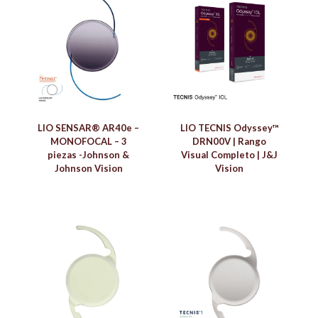
LIO SENSAR® AR40e –
LIO TECNIS Odyssey™
MONOFOCAL – 3
DRN00V | Rango
piezas -Johnson &
Visual Completo | J&J
Johnson Vision
Vision