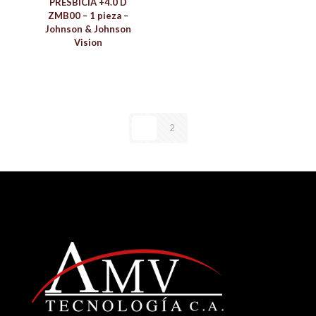
PRESBICIA +4.0 D
ZMB00 – 1 pieza –
Johnson & Johnson
Vision
1
2