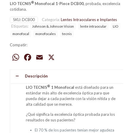
®
LIO TECNIS
Monofocal 1-Piece DCB00,
probada, excelencia
cotidiana.
SKU:
DCB00
Categoría:
Lentes Intraoculares e Implantes
Etiquetas:
Johnson & Johnson Vision
lente intraocular
LIO
monofocal
monofocales
tecnis
Compatir:
WhatsApp
Facebook
Email
X
Descripción
®
LIO TECNIS
1 Monofocal
está diseñado para un
estándar más alto de excelencia óptica para que
pueda dejar a cada paciente con la visión nítida y de
alta calidad que se merece.
¿Qué significa la excelencia óptica probada para los
resultados de sus pacientes?
El 70 % de los pacientes tenían mejor agudeza