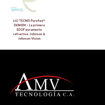
LIO TECNIS PureSee™
DEN00V – La primera
EDOF puramente
refractiva -Johnson &
Johnson Vision