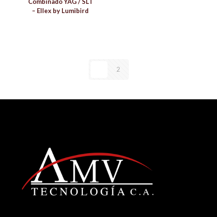
Combinado YAG / SLT
– Ellex by Lumibird
1
2