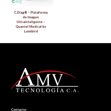
C.Diag® – Plataforma
de Imagen
Ultrainteligente –
Quantel Medical by
Lumibird
Contacto: