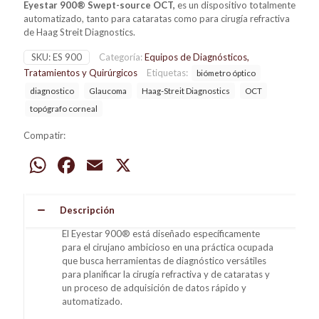
Eyestar 900® Swept-source OCT,
es un dispositivo totalmente
automatizado, tanto para cataratas como para cirugía refractiva
de Haag Streit Diagnostics.
SKU:
ES 900
Categoría:
Equipos de Diagnósticos,
Tratamientos y Quirúrgicos
Etiquetas:
biómetro óptico
diagnostico
Glaucoma
Haag-Streit Diagnostics
OCT
topógrafo corneal
Compatir:
WhatsApp
Facebook
Email
X
Descripción
El Eyestar 900® está diseñado específicamente
para el cirujano ambicioso en una práctica ocupada
que busca herramientas de diagnóstico versátiles
para planificar la cirugía refractiva y de cataratas y
un proceso de adquisición de datos rápido y
automatizado.