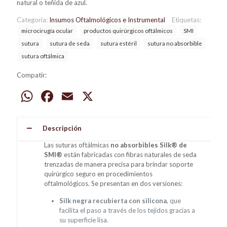
natural o teñida de azul.
Categoría:
Insumos Oftalmológicos e Instrumental
Etiquetas:
microcirugía ocular
productos quirúrgicos oftálmicos
SMI
sutura
sutura de seda
sutura estéril
sutura no absorbible
sutura oftálmica
Compatir:
WhatsApp
Facebook
Email
X
Descripción
Las suturas oftálmicas
no absorbibles Silk® de
SMI®
están fabricadas con fibras naturales de seda
trenzadas de manera precisa para brindar soporte
quirúrgico seguro en procedimientos
oftalmológicos. Se presentan en dos versiones:
Silk negra recubierta con silicona
, que
facilita el paso a través de los tejidos gracias a
su superficie lisa.