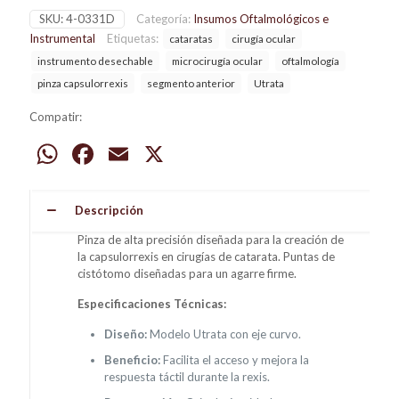
SKU:
4-0331D
Categoría:
Insumos Oftalmológicos e
Instrumental
Etiquetas:
cataratas
cirugía ocular
instrumento desechable
microcirugía ocular
oftalmología
pinza capsulorrexis
segmento anterior
Utrata
Compatir:
WhatsApp
Facebook
Email
X
Descripción
Pinza de alta precisión diseñada para la creación de
la capsulorrexis en cirugías de catarata. Puntas de
cistótomo diseñadas para un agarre firme.
Especificaciones Técnicas:
Diseño:
Modelo Utrata con eje curvo.
Beneficio:
Facilita el acceso y mejora la
respuesta táctil durante la rexis.