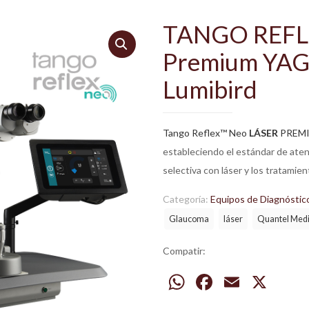
TANGO REFLE
Premium YAG /
Lumibird
Tango Reflex™ Neo
LÁSER
PREM
estableciendo el estándar de atenc
selectiva con láser y los tratamie
Categoría:
Equipos de Diagnóstic
Glaucoma
láser
Quantel Medi
Compatir:
WhatsApp
Facebook
Email
X