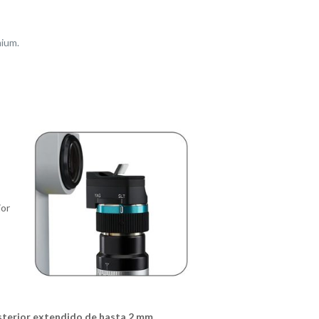
mium.
ior
sterior extendido de hasta 2 mm