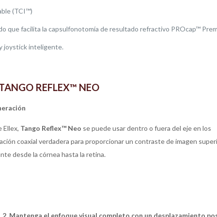
able (TCI™)
o que facilita la capsulfonotomía de resultado refractivo PROcap™ Pre
 joystick inteligente.
 TANGO REFLEX™ NEO
neración
 Ellex,
Tango Reflex™ Neo
se puede usar dentro o fuera del eje en los
ción coaxial verdadera para proporcionar un contraste de imagen super
nte desde la córnea hasta la retina.
2. Mantenga el enfoque visual completo con un desplazamiento po