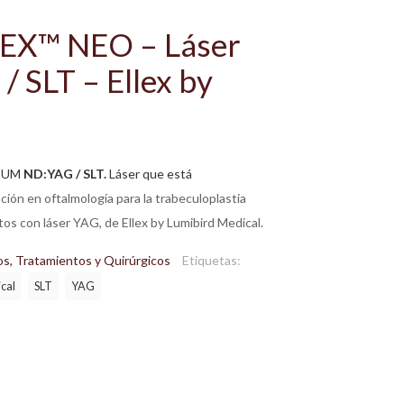
X™ NEO – Láser
 SLT – Ellex by
IUM
ND:YAG / SLT.
Láser que está
ión en oftalmología para la trabeculoplastia
ntos con láser YAG, de Ellex by Lumibird Medical.
os, Tratamientos y Quirúrgicos
Etiquetas:
cal
SLT
YAG