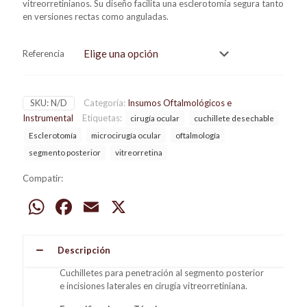
vitreorretinianos. Su diseño facilita una esclerotomía segura tanto
en versiones rectas como anguladas.
Referencia
SKU:
N/D
Categoría:
Insumos Oftalmológicos e
Instrumental
Etiquetas:
cirugía ocular
cuchillete desechable
Esclerotomía
microcirugía ocular
oftalmología
segmento posterior
vitreorretina
Compatir:
WhatsApp
Facebook
Email
X
Descripción
Cuchilletes para penetración al segmento posterior
e incisiones laterales en cirugía vitreorretiniana.