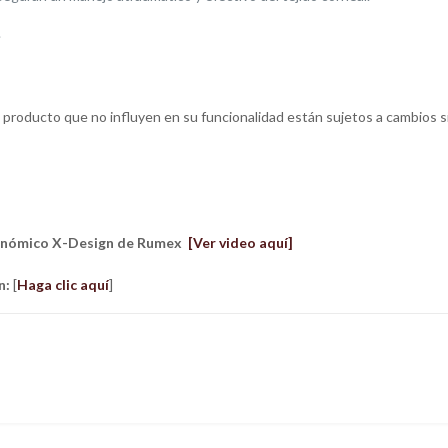
.
el producto que no influyen en su funcionalidad están sujetos a cambios si
gonómico X-Design de Rumex
[Ver video aquí]
n:
[
Haga clic aquí
]