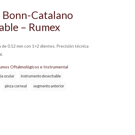
l Bonn-Catalano
able – Rumex
 de 0.12 mm con 1×2 dientes. Precisión técnica
l.
umos Oftalmológicos e Instrumental
ía ocular
instrumento desechable
pinza corneal
segmento anterior