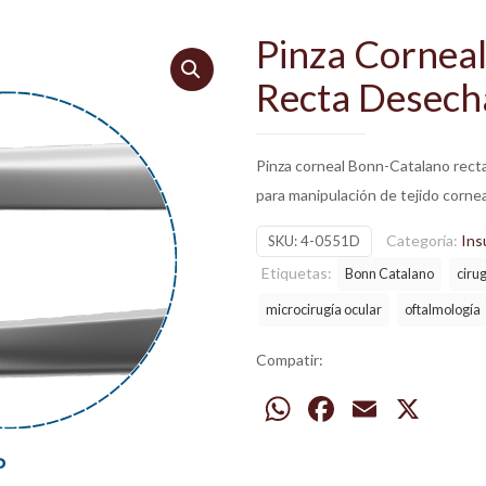
Pinza Cornea
Recta Desech
Pinza corneal Bonn-Catalano recta
para manipulación de tejido cornea
Categoría:
Ins
SKU:
4-0551D
Etiquetas:
Bonn Catalano
cirug
microcirugía ocular
oftalmología
Compatir:
WhatsApp
Facebook
Email
X