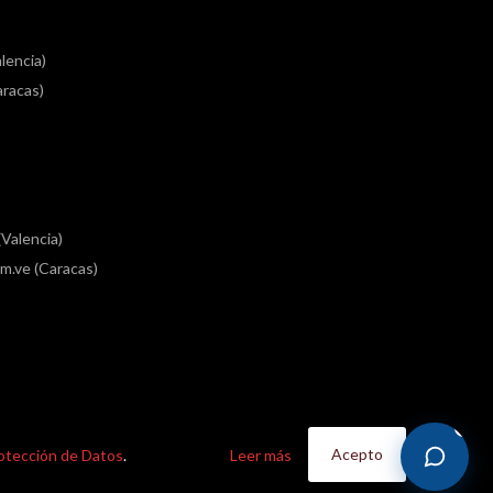
lencia)
racas)
Valencia)
m.ve (Caracas)
Acepto
rotección de Datos
.
Leer más