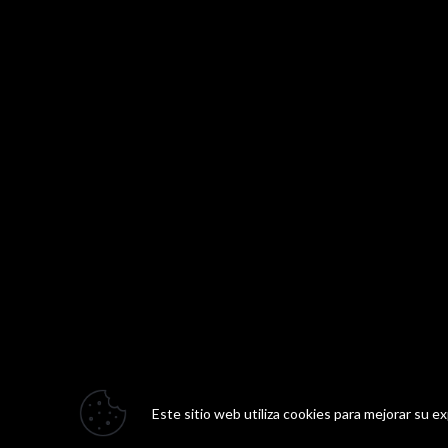
Este sitio web utiliza cookies para mejorar su e
2026 Amv Tecnología, C.A. J-29746315-1